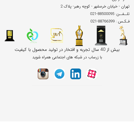
تهران - خیابان خرمشهر - کوچه رهبر- پلاک 2
تلــفــن: 88500095-021
فـکـس : 88766399-021
بیش از 40 سال تجربه و افتخار در تولید محصول با کیفیت
با زرساب در شبکه های اجتماعی همراه شوید
All Rights Reserved. ZarSab ® - 2005 - 2025 zar-sab.com